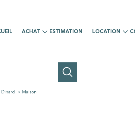
UEIL
ACHAT
ESTIMATION
LOCATION
C
Maisons
Maisons
Appartements
Appartements
Locaux professionnels
Locaux professionnels
Dinard
Maison