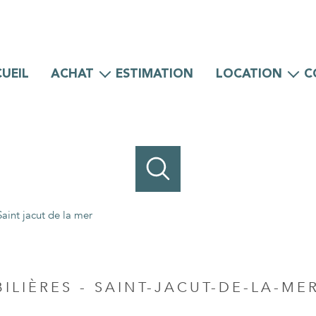
UEIL
ACHAT
ESTIMATION
LOCATION
C
Maisons
Maisons
Appartements
Appartements
Locaux professionnels
Locaux professionnels
Saint jacut de la mer
LIÈRES - SAINT-JACUT-DE-LA-ME