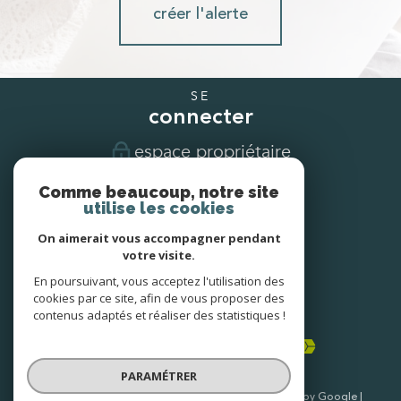
créer l'alerte
SE
connecter
espace propriétaire
Comme beaucoup, notre site
NOUS
utilise les cookies
suivre
On aimerait vous accompagner pendant
votre visite.
En poursuivant, vous acceptez l'utilisation des
NOUS
cookies par ce site, afin de vous proposer des
adhérons
contenus adaptés et réaliser des statistiques !
PARAMÉTRER
© 2026 | Tous droits réservés | Traduction powered by Google |