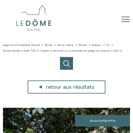
Agence immobilière Dinard
Vente
Ille et vilaine
Dinard
Maison
T2
Dinard terrain a batir 702 m maison a renover ou a reconstruire plage du prieure a 600 m
retour aux résultats
sous-compromis