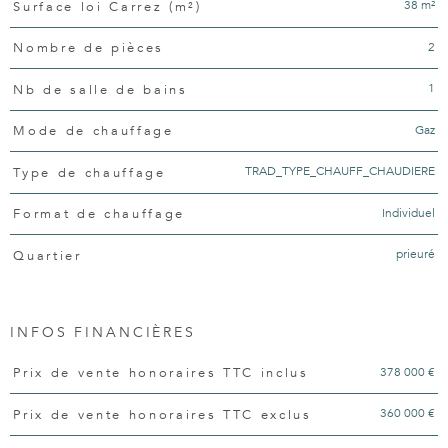
38 m²
Surface loi Carrez (m²)
2
Nombre de pièces
1
Nb de salle de bains
Gaz
Mode de chauffage
TRAD_TYPE_CHAUFF_CHAUDIERE
Type de chauffage
Individuel
Format de chauffage
prieuré
Quartier
INFOS FINANCIÈRES
Caractéristiques
Valeurs
378 000 €
Prix de vente honoraires TTC inclus
360 000 €
Prix de vente honoraires TTC exclus