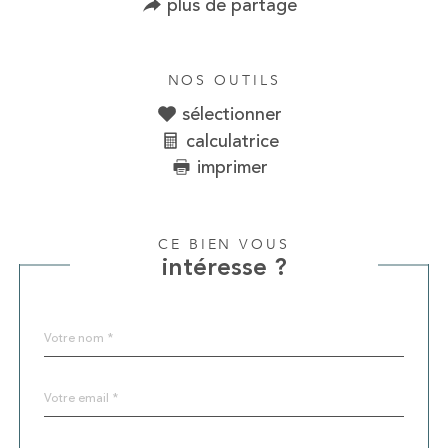
plus de partage
NOS OUTILS
sélectionner
calculatrice
imprimer
CE BIEN VOUS
intéresse ?
Nom
Fieldset
*
par
défaut
email
*
Téléphone