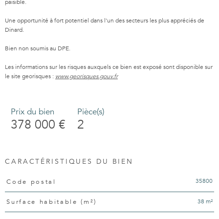
paisible.
Une opportunité à fort potentiel dans l'un des secteurs les plus appréciés de
Dinard.
Bien non soumis au DPE.
Les informations sur les risques auxquels ce bien est exposé sont disponible sur
le site georisques :
www.georisques.gouv.fr
Prix du bien
Pièce(s)
378 000 €
2
CARACTÉRISTIQUES DU BIEN
Caractéristiques
Valeurs
35800
Code postal
38 m²
Surface habitable (m²)