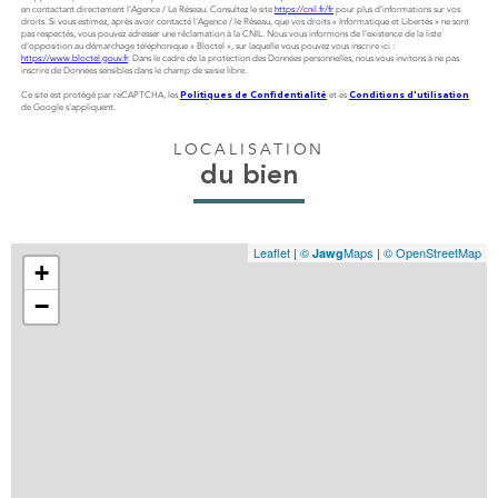
en contactant directement l’Agence / Le Réseau. Consultez le site
https://cnil.fr/fr
pour plus d’informations sur vos
droits. Si vous estimez, après avoir contacté l'Agence / le Réseau, que vos droits « Informatique et Libertés » ne sont
pas respectés, vous pouvez adresser une réclamation à la CNIL. Nous vous informons de l’existence de la liste
d'opposition au démarchage téléphonique « Bloctel », sur laquelle vous pouvez vous inscrire ici :
https://www.bloctel.gouv.fr
. Dans le cadre de la protection des Données personnelles, nous vous invitons à ne pas
inscrire de Données sensibles dans le champ de saisie libre.
Ce site est protégé par reCAPTCHA, les
Politiques de Confidentialité
et es
Conditions d'utilisation
de Google s'appliquent.
LOCALISATION
du bien
Leaflet
|
©
Maps
|
© OpenStreetMap
Jawg
+
−