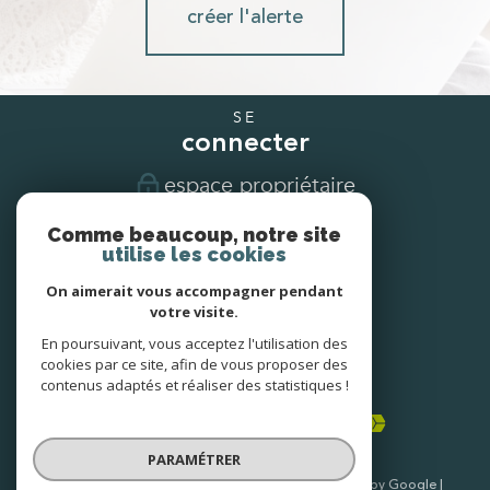
créer l'alerte
SE
connecter
espace propriétaire
Comme beaucoup, notre site
NOUS
utilise les cookies
suivre
On aimerait vous accompagner pendant
votre visite.
En poursuivant, vous acceptez l'utilisation des
NOUS
cookies par ce site, afin de vous proposer des
adhérons
contenus adaptés et réaliser des statistiques !
PARAMÉTRER
© 2026 | Tous droits réservés | Traduction powered by Google |