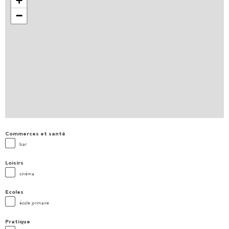
+
−
Commerces et santé
bar
Loisirs
cinéma
Ecoles
école primaire
Pratique