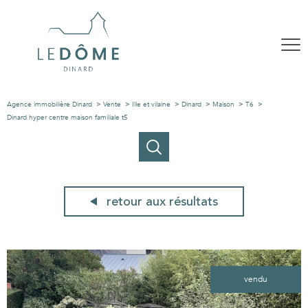
Agence immobilière Dinard
Vente
Ille et vilaine
Dinard
Maison
T6
Dinard hyper centre maison familiale t5
retour aux résultats
vendu