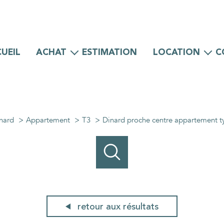
UEIL
ACHAT
ESTIMATION
LOCATION
C
Maisons
Maisons
Appartements
Appartements
Locaux professionnels
Locaux professionnels
nard
Appartement
T3
Dinard proche centre appartement t
retour aux résultats