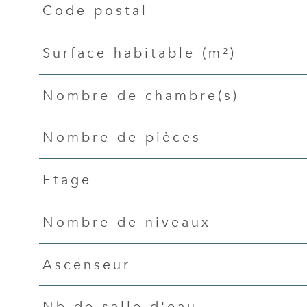
Code postal
Caractéristiques
Valeurs
Surface habitable (m²)
Nombre de chambre(s)
Nombre de pièces
Etage
Nombre de niveaux
Ascenseur
Nb de salle d'eau