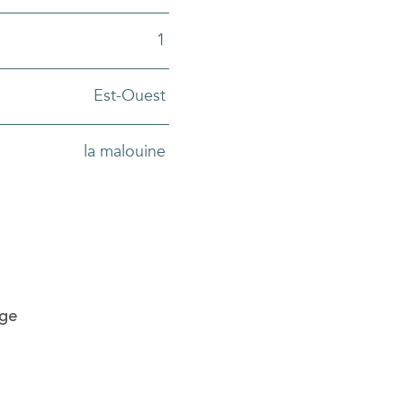
1
Est-Ouest
la malouine
age