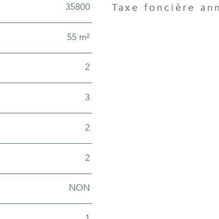
35800
Taxe foncière an
Caractéristiques
Valeurs
55 m²
2
3
2
2
NON
1