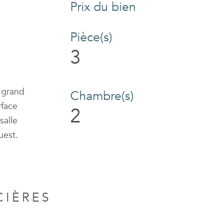
Prix du bien
Pièce(s)
3
n grand
Chambre(s)
rface
2
salle
uest.
CIÈRES