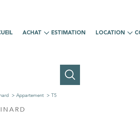
UEIL
ACHAT
ESTIMATION
LOCATION
C
Maisons
Maisons
Appartements
Appartements
Locaux professionnels
Locaux professionnels
nard
Appartement
T5
DINARD