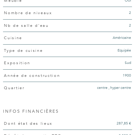
OUI
Meublé
2
Nombre de niveaux
2
Nb de salle d'eau
Américaine
Cuisine
Equipée
Type de cuisine
Sud
Exposition
1900
Année de construction
centre , hyper centre
Quartier
INFOS FINANCIÈRES
Caractéristiques
Valeurs
287,85 €
Dont état des lieux