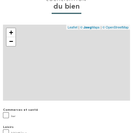
du bien
Leaflet
|
©
Maps
|
© OpenStreetMap
Jawg
+
−
Commerces et santé
bar
Loisirs