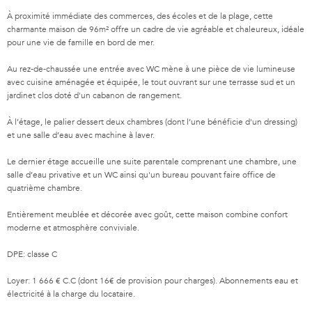
À proximité immédiate des commerces, des écoles et de la plage, cette
charmante maison de 96m² offre un cadre de vie agréable et chaleureux, idéale
pour une vie de famille en bord de mer.
Au rez-de-chaussée une entrée avec WC mène à une pièce de vie lumineuse
avec cuisine aménagée et équipée, le tout ouvrant sur une terrasse sud et un
jardinet clos doté d'un cabanon de rangement.
À l’étage, le palier dessert deux chambres (dont l’une bénéficie d'un dressing)
et une salle d’eau avec machine à laver.
Le dernier étage accueille une suite parentale comprenant une chambre, une
salle d’eau privative et un WC ainsi qu'un bureau pouvant faire office de
quatrième chambre.
Entièrement meublée et décorée avec goût, cette maison combine confort
moderne et atmosphère conviviale.
DPE: classe C
Loyer: 1 666 € C.C (dont 16€ de provision pour charges). Abonnements eau et
électricité à la charge du locataire.