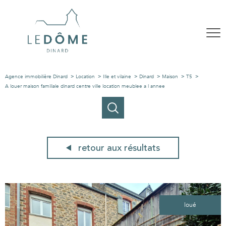
Agence immobilière Dinard
Location
Ille et vilaine
Dinard
Maison
T5
A louer maison familiale dinard centre ville location meublee a l annee
retour aux résultats
loué