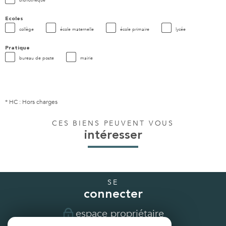
bibliothèque
Ecoles
collège
école maternelle
école primaire
lycée
Pratique
bureau de poste
mairie
* HC : Hors charges
CES BIENS PEUVENT VOUS
intéresser
SE
connecter
espace propriétaire