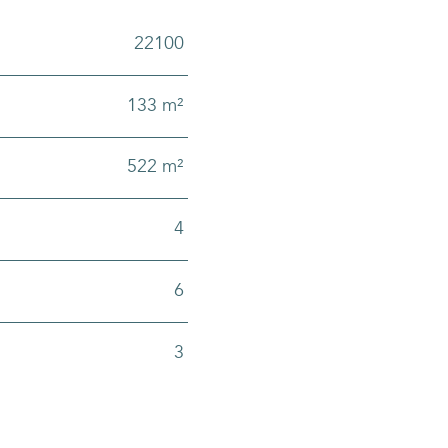
22100
Caractéristiques
Valeurs
133 m²
522 m²
4
6
3