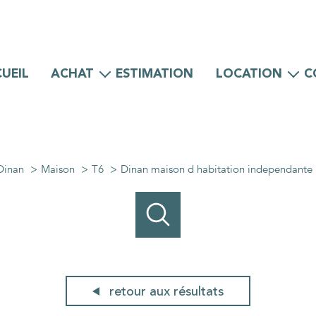
UEIL
ACHAT
ESTIMATION
LOCATION
C
Maisons
Maisons
Appartements
Appartements
Locaux professionnels
Locaux professionnels
Dinan
Maison
T6
Dinan maison d habitation independante
retour aux résultats