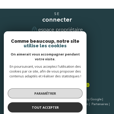
SE
connecter
espace propriétaire
Comme beaucoup, notre site
NOUS
utilise les cookies
suivre
On aimerait vous accompagner pendant
votre visite.
En poursuivant, vous acceptez l'utilisation des
NOUS
cookies par ce site, afin de vous proposer des
adhérons
contenus adaptés et réaliser des statistiques !
PARAMÉTRER
© 2026 | Tous droits réservés | Traduction powered by Google |
Nos honoraires
Plan du site
Mentions légales
Admin
Partenaires
TOUT ACCEPTER
Politique RGPD
Cookies