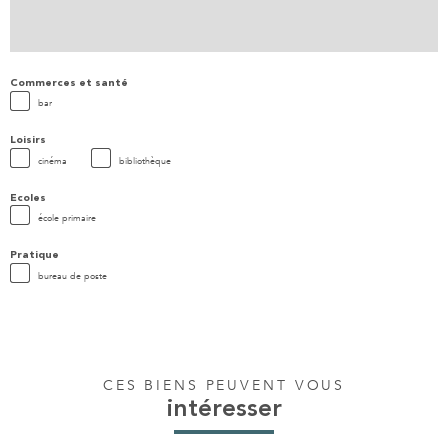
Commerces et santé
bar
Loisirs
cinéma
bibliothèque
Ecoles
école primaire
Pratique
bureau de poste
CES BIENS PEUVENT VOUS
intéresser