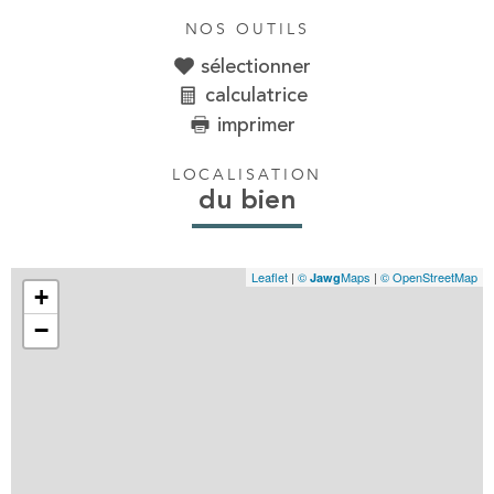
NOS OUTILS
sélectionner
calculatrice
imprimer
LOCALISATION
du bien
Leaflet
|
©
Maps
|
© OpenStreetMap
Jawg
+
−