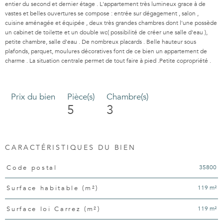
entier du second et dernier étage . L'appartement très lumineux grace à de
vastes et belles ouvertures se compose : entrée sur dégagement , salon ,
cuisine aménagée et équipée , deux très grandes chambres dont l'une possède
un cabinet de toilette et un double wc( possibilité de créer une salle d'eau ),
petite chambre, salle d'eau . De nombreux placards . Belle hauteur sous
plafonds, parquet, moulures décoratives font de ce bien un appartement de
charme . La situation centrale permet de tout faire à pied .Petite copropriété .
Prix du bien
Pièce(s)
Chambre(s)
5
3
CARACTÉRISTIQUES DU BIEN
Caractéristiques
Valeurs
35800
Code postal
119 m²
Surface habitable (m²)
119 m²
Surface loi Carrez (m²)