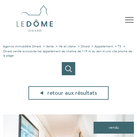
Agence immobilière Dinard
Vente
Ille et vilaine
Dinard
Appartement
T5
Dinard centre exclusivite bel appartement de charme de 119 m au sein d une villa proche de
la plage
retour aux résultats
vendu