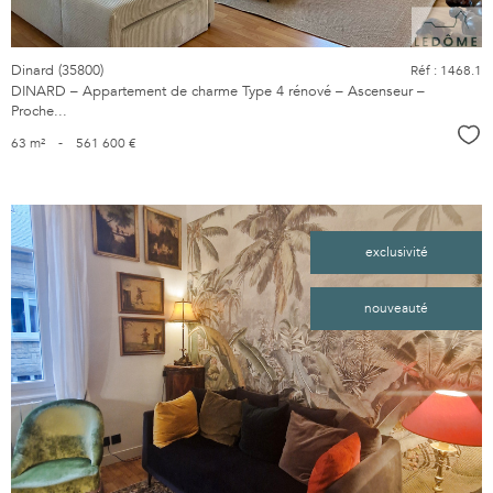
Dinard (35800)
Réf : 1468.1
DINARD – Appartement de charme Type 4 rénové – Ascenseur –
Proche...
Sél
63 m²
-
561 600 €
exclusivité
nouveauté
voir le
bien