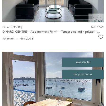
Dinard (35800)
Réf : 1565
DINARD CENTRE – Appartement 70 m² – Terrasse et jardin privatif –...
Sél
70,69 m²
-
499 200 €
exclusivité
coup de coeur
voir le
bien