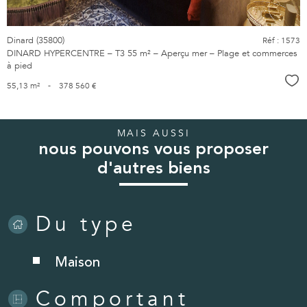
Dinard (35800)
Réf : 1573
DINARD HYPERCENTRE – T3 55 m² – Aperçu mer – Plage et commerces
à pied
Sél
55,13 m²
-
378 560 €
MAIS AUSSI
nous pouvons vous proposer
d'autres biens
Du type
Maison
Comportant