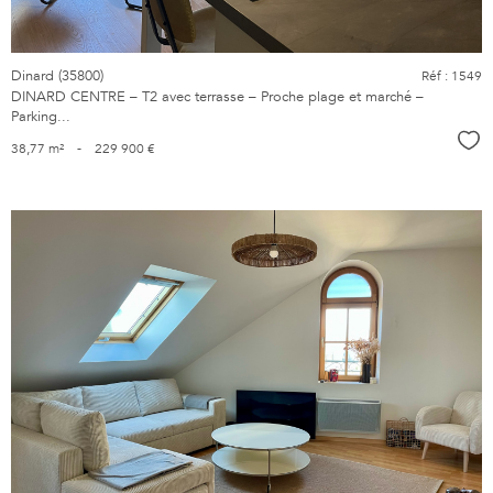
Dinard (35800)
Réf : 1549
DINARD CENTRE – T2 avec terrasse – Proche plage et marché –
Parking...
Sél
38,77 m²
-
229 900 €
voir le
bien