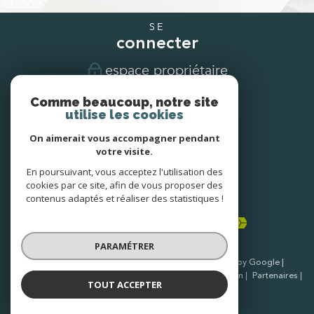
SE
connecter
espace propriétaire
Comme beaucoup, notre site
NOUS
utilise les cookies
suivre
On aimerait vous accompagner pendant
votre visite.
En poursuivant, vous acceptez l'utilisation des
NOUS
cookies par ce site, afin de vous proposer des
adhérons
contenus adaptés et réaliser des statistiques !
PARAMÉTRER
© 2026 | Tous droits réservés | Traduction powered by Google |
Nos honoraires
Plan du site
Mentions légales
Admin
Partenaires
TOUT ACCEPTER
Politique RGPD
Cookies