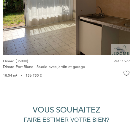
voir le
bien
Dinard (35800)
Réf : 1577
Dinard Port Blanc - Studio avec jardin et garage
Sél
18,54 m²
-
156 750 €
VOUS SOUHAITEZ
FAIRE ESTIMER VOTRE BIEN?