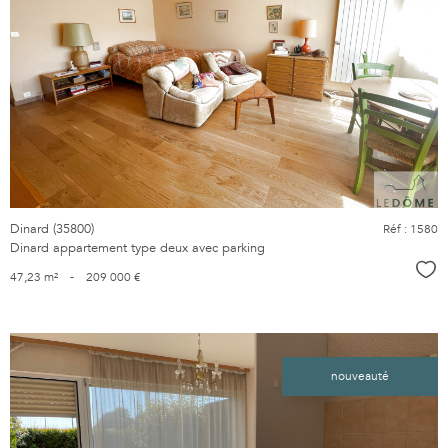
voir le
bien
Dinard (35800)
Réf : 1580
Dinard appartement type deux avec parking
Sél
47,23 m²
-
209 000 €
nouveauté