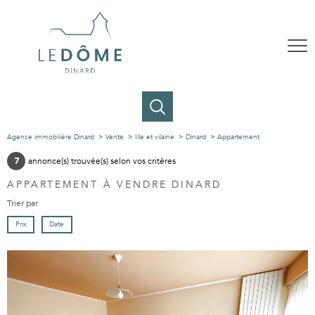
Agence immobilière Dinard
Vente
Ille et vilaine
Dinard
Appartement
annonce(s) trouvée(s) selon vos critères
7
APPARTEMENT À VENDRE DINARD
Trier par
Prix
Date